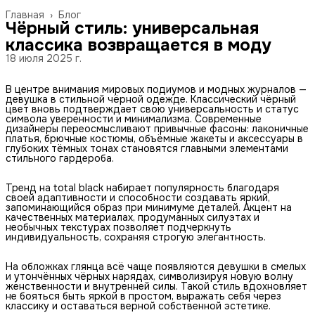
Главная
›
Блог
Чёрный стиль: универсальная
классика возвращается в моду
18 июля 2025 г.
В центре внимания мировых подиумов и модных журналов —
девушка в стильной чёрной одежде. Классический чёрный
цвет вновь подтверждает свою универсальность и статус
символа уверенности и минимализма. Современные
дизайнеры переосмысливают привычные фасоны: лаконичные
платья, брючные костюмы, объёмные жакеты и аксессуары в
глубоких тёмных тонах становятся главными элементами
стильного гардероба.
Тренд на total black набирает популярность благодаря
своей адаптивности и способности создавать яркий,
запоминающийся образ при минимуме деталей. Акцент на
качественных материалах, продуманных силуэтах и
необычных текстурах позволяет подчеркнуть
индивидуальность, сохраняя строгую элегантность.
На обложках глянца всё чаще появляются девушки в смелых
и утончённых чёрных нарядах, символизируя новую волну
женственности и внутренней силы. Такой стиль вдохновляет
не бояться быть яркой в простом, выражать себя через
классику и оставаться верной собственной эстетике.