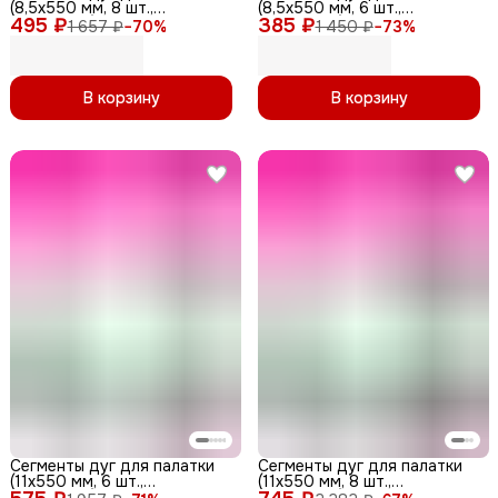
(8,5х550 мм, 8 шт.,
(8,5х550 мм, 6 шт.,
495 ₽
фиберглас)
385 ₽
фиберглас)
1 657 ₽
−
70
%
1 450 ₽
−
73
%
В корзину
В корзину
Сегменты дуг для палатки
Сегменты дуг для палатки
(11х550 мм, 6 шт.,
(11х550 мм, 8 шт.,
фиберглас)
фиберглас)