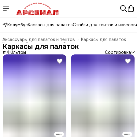
Колумбус
Каркасы для палаток
Стойки для тентов и навесов
Аксессуары для палаток и тентов
›
Каркасы для палаток
Главная
›
Спорт и отдых
›
Туризм и отдых на природе
›
Каркасы для палаток
Фильтры
Сортировка