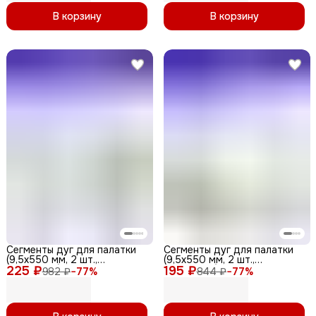
В корзину
В корзину
Сегменты дуг для палатки
Сегменты дуг для палатки
(9,5х550 мм, 2 шт.,
(9,5х550 мм, 2 шт.,
225 ₽
фиберглас) + эластичный
195 ₽
фиберглас)
982 ₽
−
77
%
844 ₽
−
77
%
шнур (3 метра)