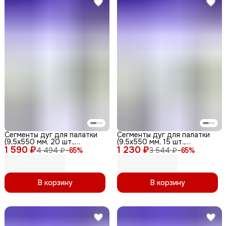
Сегменты дуг для палатки
Сегменты дуг для палатки
(9,5х550 мм, 20 шт.,
(9,5х550 мм, 15 шт.,
1 590 ₽
фиберглас) + эластичный
1 230 ₽
фиберглас) + эластичный
4 494 ₽
−
65
%
3 544 ₽
−
65
%
шнур (10 метров)
шнур (10 метров)
В корзину
В корзину