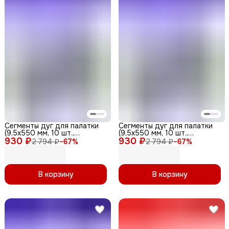
Сегменты дуг для палатки
Сегменты дуг для палатки
(9,5х550 мм, 10 шт.,
(9,5х550 мм, 10 шт.,
930 ₽
фиберглас) + эластичный
930 ₽
фиберглас) + эластичный
2 794 ₽
−
67
%
2 794 ₽
−
67
%
шнур (5 метров) +
шнур (5 метров) + концевики
соединительные трубки (2
(2 шт.)
шт.)
В корзину
В корзину