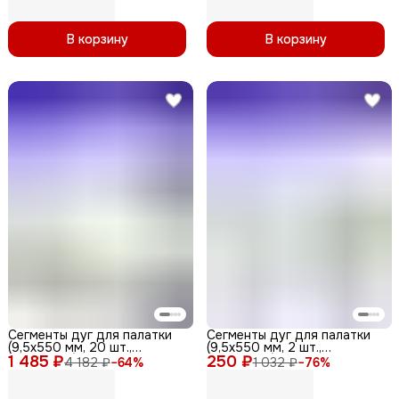
В корзину
В корзину
Сегменты дуг для палатки
Сегменты дуг для палатки
(9,5х550 мм, 20 шт.,
(9,5х550 мм, 2 шт.,
1 485 ₽
фиберглас)
250 ₽
фиберглас) + эластичный
4 182 ₽
−
64
%
1 032 ₽
−
76
%
шнур (5 метров)