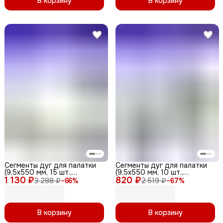
В корзину
В корзину
Сегменты дуг для палатки
Сегменты дуг для палатки
(9,5х550 мм, 15 шт.,
(9,5х550 мм, 10 шт.,
1 130 ₽
фиберглас)
820 ₽
фиберглас) + эластичный
3 288 ₽
−
66
%
2 519 ₽
−
67
%
шнур (5 метров)
В корзину
В корзину