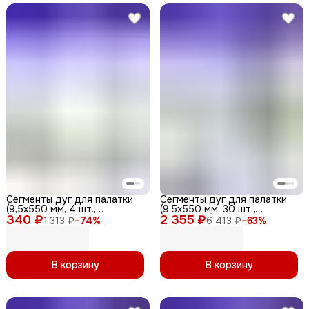
Сегменты дуг для палатки
Сегменты дуг для палатки
(9,5х550 мм, 4 шт.,
(9,5х550 мм, 30 шт.,
340 ₽
фиберглас)
2 355 ₽
фиберглас) + эластичный
1 313 ₽
−
74
%
6 413 ₽
−
63
%
шнур (15 метров)
В корзину
В корзину