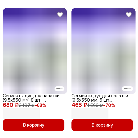
Сегменты дуг для палатки
Сегменты дуг для палатки
(9,5х550 мм, 8 шт.,
(9,5х550 мм, 5 шт.,
680 ₽
фиберглас) + эластичный
465 ₽
фиберглас) + эластичный
2 107 ₽
−
68
%
1 569 ₽
−
70
%
шнур (5 метров)
шнур (5 метров)
В корзину
В корзину