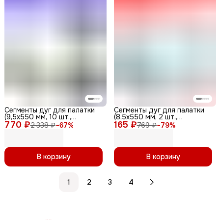
Сегменты дуг для палатки
Сегменты дуг для палатки
(9,5х550 мм, 10 шт.,
(8,5х550 мм, 2 шт.,
770 ₽
фиберглас)
165 ₽
фиберглас)
2 338 ₽
−
67
%
769 ₽
−
79
%
В корзину
В корзину
1
2
3
4