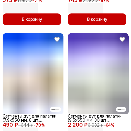
575 ₽
745 ₽
1 957 ₽
−
71
%
2 282 ₽
−
67
%
В корзину
В корзину
Сегменты дуг для палатки
Сегменты дуг для палатки
(7,9х550 мм, 8 шт.,
(9,5х550 мм, 30 шт.,
490 ₽
фиберглас) + эластичный
2 200 ₽
фиберглас)
1 644 ₽
−
70
%
6 032 ₽
−
64
%
шнур (5 метров)