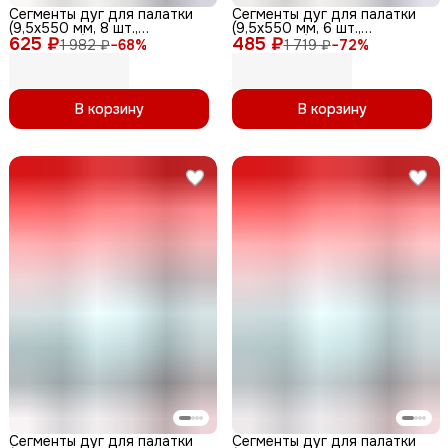
Сегменты дуг для палатки
Сегменты дуг для палатки
(9,5х550 мм, 8 шт.,
(9,5х550 мм, 6 шт.,
625 ₽
фиберглас)
485 ₽
фиберглас)
1 982 ₽
−
68
%
1 719 ₽
−
72
%
В корзину
В корзину
Сегменты дуг для палатки
Сегменты дуг для палатки