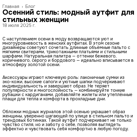
Главная
›
Блог
Осенний стиль: модный аутфит для
стильных женщин
18 июля 2025 г.
С наступлением осени в моду возвращаются уют и
многоуровневость в женских аутфитах. В этом сезоне
дизайнеры советуют сочетать длинные объёмные пальто с
мягкими свитерами, трикотажными платьями и стильными
шарфами. Натуральная палитра — оттенки бежевого,
коричневого, серого и бордового — идеально вписывается в
атмосферу золотой осени.
Аксессуары играют ключевую роль: лаконичные сумки из
эко-кожи, высокие сапоги и уютные шапки подчёркивают
индивидуальность и завершают образ. Не теряет
популярности и многослойность — комбинируйте тонкие
рубашки с кардиганами, добавляйте жилеты или утеплённые
плащи для тепла и комфорта в прохладные дни.
Обложки модных журналов этой осенью украшает образ
женщины, уверенно шагающей по улице в стильном пальто и
трендовых ботинках. Такой аутфит подчеркивает не только
чувство стиля, но и заботу о себе, позволяя выглядеть
эффектно и чувствовать себя комфортно в любую погоду.