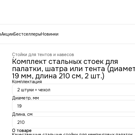
в
Акции
Бестселлеры
Новинки
Стойки для тентов и навесов
Аксессуары для палаток и тентов
›
Комплект стальных стоек для
Главная
›
Спорт и отдых
›
Туризм и отдых на природе
›
палатки, шатра или тента (диаме
19 мм, длина 210 см, 2 шт.)
Комплектация
2 штуки + чехол
Диаметр, мм
19
Длина, см
210
О товаре
Качественные стальные стойки для кемпинговых палаток,