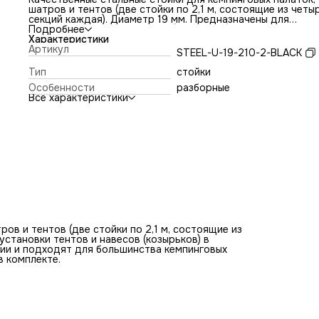
шатров и тентов (две стойки по 2,1 м, состоящие из четы
секций каждая). Диаметр 19 мм. Предназначены для
установки тентов и навесов (козырьков) в кемпинговых
Подробнее
палатках и шатрах. Универсальны в использовании и
Характеристики
подходят для большинства кемпинговых палаток, шатров
Артикул
STEEL-U-19-210-2-BLACK
тентов различных производителей. Чехол в комплекте.
Тип
стойки
Особенности
разборные
Все характеристики
ов и тентов (две стойки по 2,1 м, состоящие из
установки тентов и навесов (козырьков) в
нии и подходят для большинства кемпинговых
в комплекте.