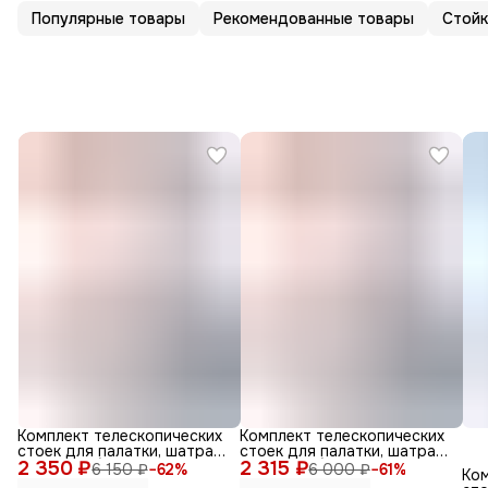
Популярные товары
Рекомендованные товары
Стойк
Комплект телескопических
Комплект телескопических
стоек для палатки, шатра
стоек для палатки, шатра
2 350 ₽
или тента (алюминий,
2 315 ₽
или тента (алюминий,
6 150 ₽
−
62
%
6 000 ₽
−
61
%
Ком
высота 2.5 м, 2 шт.)
высота 2.3 м, 2 шт.)