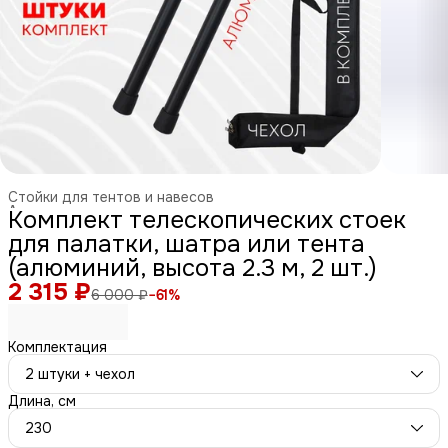
Стойки для тентов и навесов
Аксессуары для палаток и тентов
›
Комплект телескопических стоек
Главная
›
Спорт и отдых
›
Туризм и отдых на природе
›
для палатки, шатра или тента
(алюминий, высота 2.3 м, 2 шт.)
2 315 ₽
6 000 ₽
−
61
%
Комплектация
2 штуки + чехол
Длина, см
230