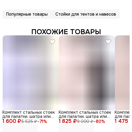
Популярные товары
Стойки для тентов и навесов
ПОХОЖИЕ ТОВАРЫ
Комплект стальных стоек
Комплект стальных стоек
Комплек
для палатки, шатра или
для палатки, шатра или
для пал
1 600 ₽
тента (диаметр 18 мм,
1 825 ₽
тента (диаметр 25 мм,
1 475 
тента (
5 525 ₽
−
71
%
9 000 ₽
−
80
%
длина 220 см, 2 шт.)
длина 260 см, 2 шт.)
длина 24