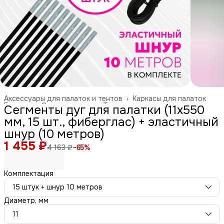
Аксессуары для палаток и тентов
›
Каркасы для палаток
Главная
›
Спорт и отдых
›
Туризм и отдых на природе
›
Сегменты дуг для палатки (11х550
мм, 15 шт., фиберглас) + эластичный
шнур (10 метров)
1 455 ₽
4 163 ₽
−
65
%
Комплектация
15 штук + шнур 10 метров
Диаметр, мм
11