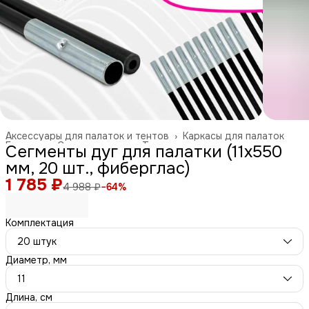
Аксессуары для палаток и тентов
›
Каркасы для палаток
Главная
›
Спорт и отдых
›
Туризм и отдых на природе
›
Сегменты дуг для палатки (11х550
мм, 20 шт., фиберглас)
1 785 ₽
4 988 ₽
−
64
%
Комплектация
20 штук
Диаметр, мм
11
Длина, см