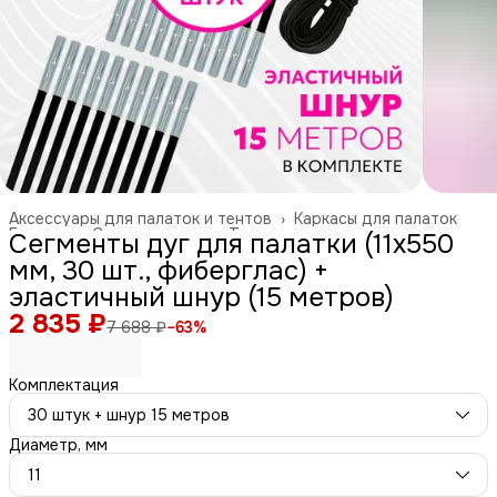
Аксессуары для палаток и тентов
›
Каркасы для палаток
Главная
›
Спорт и отдых
›
Туризм и отдых на природе
›
Сегменты дуг для палатки (11х550
мм, 30 шт., фиберглас) +
эластичный шнур (15 метров)
2 835 ₽
7 688 ₽
−
63
%
Комплектация
30 штук + шнур 15 метров
Диаметр, мм
11