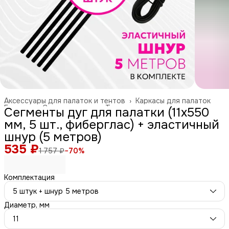
Аксессуары для палаток и тентов
›
Каркасы для палаток
Главная
›
Спорт и отдых
›
Туризм и отдых на природе
›
Сегменты дуг для палатки (11х550
мм, 5 шт., фиберглас) + эластичный
шнур (5 метров)
535 ₽
1 757 ₽
−
70
%
Комплектация
5 штук + шнур 5 метров
Диаметр, мм
11