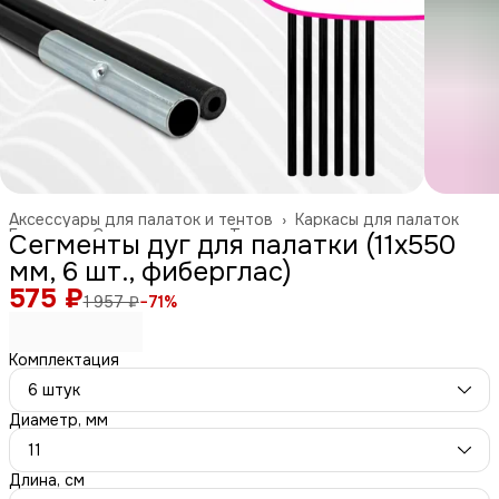
Аксессуары для палаток и тентов
›
Каркасы для палаток
Главная
›
Спорт и отдых
›
Туризм и отдых на природе
›
Сегменты дуг для палатки (11х550
мм, 6 шт., фиберглас)
575 ₽
1 957 ₽
−
71
%
Комплектация
6 штук
Диаметр, мм
11
Длина, см