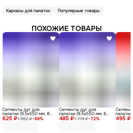
Каркасы для палаток
Популярные товары
ПОХОЖИЕ ТОВАРЫ
Сегменты дуг для
Сегменты дуг для
Сегмент
палатки (9,5х550 мм, 8
палатки (9,5х550 мм, 6
палатки 
625 ₽
шт., фиберглас)
485 ₽
шт., фиберглас)
495 ₽
шт., фиб
1 982 ₽
−
68
%
1 719 ₽
−
72
%
1