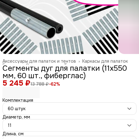
Аксессуары для палаток и тентов
›
Каркасы для палаток
Главная
›
Спорт и отдых
›
Туризм и отдых на природе
›
Сегменты дуг для палатки (11х550
мм, 60 шт., фиберглас)
5 245 ₽
13 788 ₽
−
62
%
Комплектация
60 штук
Диаметр, мм
11
Длина, см