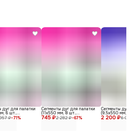
 дуг для палатки
Сегменты дуг для палатки
Сегменты дуг 
м, 6 шт.,
(11х550 мм, 8 шт.,
(9,5х550 мм, 3
с)
745 ₽
фиберглас)
2 200 ₽
фиберглас)
 957 ₽
−
71
%
2 282 ₽
−
67
%
6 03