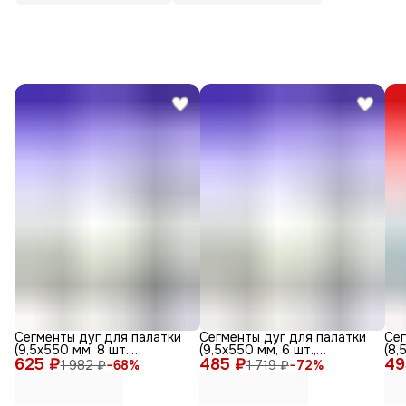
Сегменты дуг для палатки
Сегменты дуг для палатки
Сег
(9,5х550 мм, 8 шт.,
(9,5х550 мм, 6 шт.,
(8,
625 ₽
фиберглас)
485 ₽
фиберглас)
49
фиб
1 982 ₽
−
68
%
1 719 ₽
−
72
%