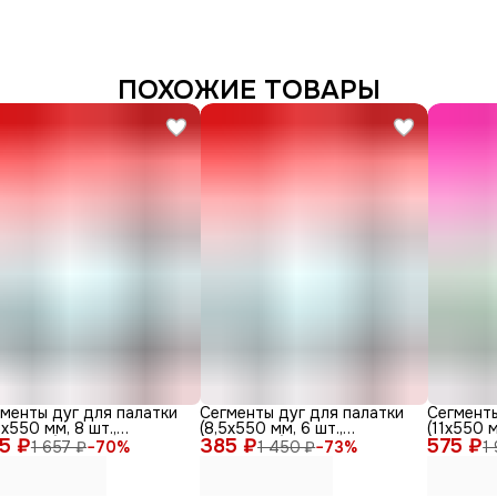
ПОХОЖИЕ ТОВАРЫ
менты дуг для палатки
Сегменты дуг для палатки
Сегменты
5х550 мм, 8 шт.,
(8,5х550 мм, 6 шт.,
(11х550 м
5 ₽
ерглас)
385 ₽
фиберглас)
575 ₽
фибергла
1 657 ₽
−
70
%
1 450 ₽
−
73
%
1