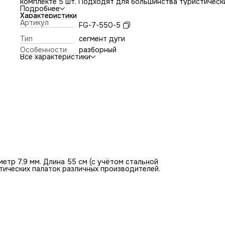
комплекте 5 шт. Подходят для большинства туристическ
палаток различных производителей.
Подробнее
Характеристики
Артикул
FG-7-550-5
Тип
сегмент дуги
Особенности
разборный
Все характеристики
етр 7,9 мм. Длина 55 см (с учётом стальной
стических палаток различных производителей.