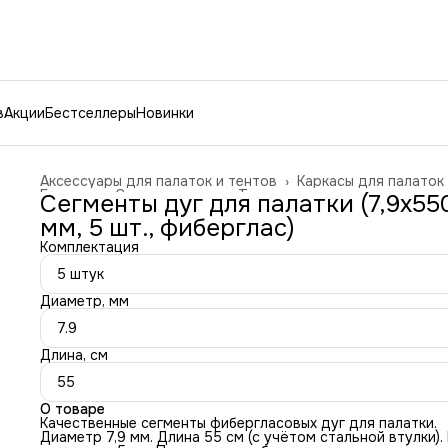
в
Акции
Бестселлеры
Новинки
Аксессуары для палаток и тентов
›
Каркасы для палаток
Главная
›
Спорт и отдых
›
Туризм и отдых на природе
›
Сегменты дуг для палатки (7,9х55
мм, 5 шт., фиберглас)
Комплектация
5 штук
Диаметр, мм
7.9
Длина, см
55
О товаре
Качественные сегменты фибергласовых дуг для палатки.
Диаметр 7,9 мм. Длина 55 см (с учётом стальной втулки).