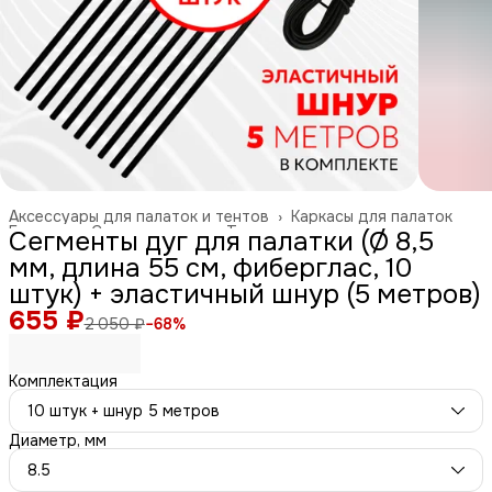
Аксессуары для палаток и тентов
›
Каркасы для палаток
Главная
›
Спорт и отдых
›
Туризм и отдых на природе
›
Сегменты дуг для палатки (Ø 8,5
мм, длина 55 см, фиберглас, 10
штук) + эластичный шнур (5 метров)
655 ₽
2 050 ₽
−
68
%
Комплектация
10 штук + шнур 5 метров
Диаметр, мм
8.5