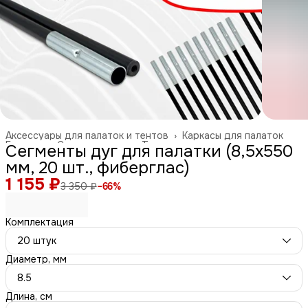
Аксессуары для палаток и тентов
›
Каркасы для палаток
Главная
›
Спорт и отдых
›
Туризм и отдых на природе
›
Сегменты дуг для палатки (8,5х550
мм, 20 шт., фиберглас)
1 155 ₽
3 350 ₽
−
66
%
Комплектация
20 штук
Диаметр, мм
8.5
Длина, см