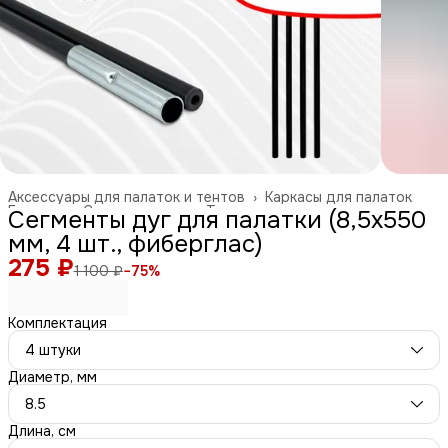
Аксессуары для палаток и тентов
›
Каркасы для палаток
Главная
›
Спорт и отдых
›
Туризм и отдых на природе
›
Сегменты дуг для палатки (8,5х550
мм, 4 шт., фиберглас)
275 ₽
1 100 ₽
−
75
%
Комплектация
4 штуки
Диаметр, мм
8.5
Длина, см