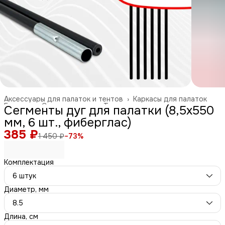
Аксессуары для палаток и тентов
›
Каркасы для палаток
Главная
›
Спорт и отдых
›
Туризм и отдых на природе
›
Сегменты дуг для палатки (8,5х550
мм, 6 шт., фиберглас)
385 ₽
1 450 ₽
−
73
%
Комплектация
6 штук
Диаметр, мм
8.5
Длина, см