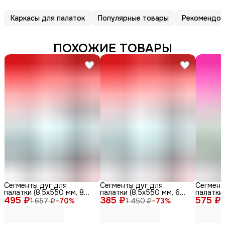
Каркасы для палаток
Популярные товары
Рекомендов
ПОХОЖИЕ ТОВАРЫ
Сегменты дуг для
Сегменты дуг для
Сегмент
палатки (8,5х550 мм, 8
палатки (8,5х550 мм, 6
палатки 
495 ₽
шт., фиберглас)
385 ₽
шт., фиберглас)
575 ₽
фибергл
1 657 ₽
−
70
%
1 450 ₽
−
73
%
1