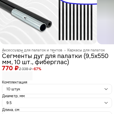
Аксессуары для палаток и тентов
›
Каркасы для палаток
Главная
›
Спорт и отдых
›
Туризм и отдых на природе
›
Сегменты дуг для палатки (9,5х550
мм, 10 шт., фиберглас)
770 ₽
2 338 ₽
−
67
%
Комплектация
10 штук
Диаметр, мм
9.5
Длина, см