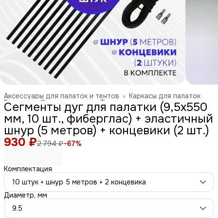
Аксессуары для палаток и тентов
›
Каркасы для палаток
Главная
›
Спорт и отдых
›
Туризм и отдых на природе
›
Сегменты дуг для палатки (9,5х550
мм, 10 шт., фиберглас) + эластичный
шнур (5 метров) + концевики (2 шт.)
930 ₽
2 794 ₽
−
67
%
Комплектация
10 штук + шнур 5 метров + 2 концевика
Диаметр, мм
9.5