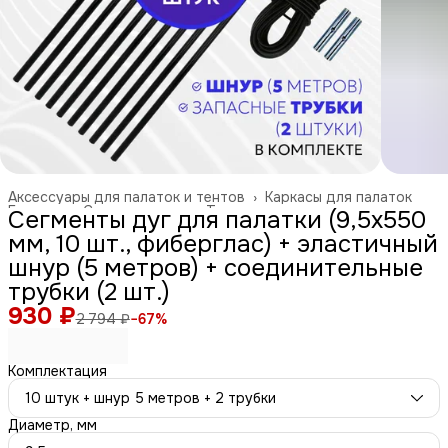
Аксессуары для палаток и тентов
›
Каркасы для палаток
Главная
›
Спорт и отдых
›
Туризм и отдых на природе
›
Сегменты дуг для палатки (9,5х550
мм, 10 шт., фиберглас) + эластичный
шнур (5 метров) + соединительные
трубки (2 шт.)
930 ₽
2 794 ₽
−
67
%
Комплектация
10 штук + шнур 5 метров + 2 трубки
Диаметр, мм