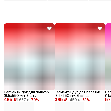
Сегменты дуг для палатки
Сегменты дуг для палатки
Сег
(8,5х550 мм, 8 шт.,
(8,5х550 мм, 6 шт.,
(11
495 ₽
фиберглас)
385 ₽
фиберглас)
57
фиб
1 657 ₽
−
70
%
1 450 ₽
−
73
%