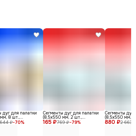
 дуг для палатки
Сегменты дуг для палатки
Сегменты дуг 
мм, 8 шт.,
(8,5х550 мм, 2 шт.,
(8,5х550 мм, 15
с) + эластичный
165 ₽
фиберглас)
880 ₽
фиберглас)
 644 ₽
−
70
%
769 ₽
−
79
%
2 663 
метров)