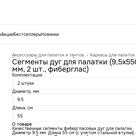
в
Акции
Бестселлеры
Новинки
Аксессуары для палаток и тентов
›
Каркасы для палаток
Главная
›
Спорт и отдых
›
Туризм и отдых на природе
›
Сегменты дуг для палатки (9,5х55
мм, 2 шт., фиберглас)
Комплектация
2 штуки
Диаметр, мм
9.5
Длина, см
55
О товаре
Качественные сегменты фибергласовых дуг для палатки.
Диаметр 9,5 мм. Длина 55 см (с учётом стальной втулки).