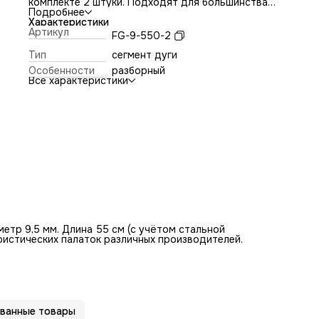
комплекте 2 штуки. Подходят для большинства
туристических палаток различных производителей.
Подробнее
Характеристики
Артикул
FG-9-550-2
Тип
сегмент дуги
Особенности
разборный
Все характеристики
етр 9,5 мм. Длина 55 см (с учётом стальной
ристических палаток различных производителей.
ванные товары