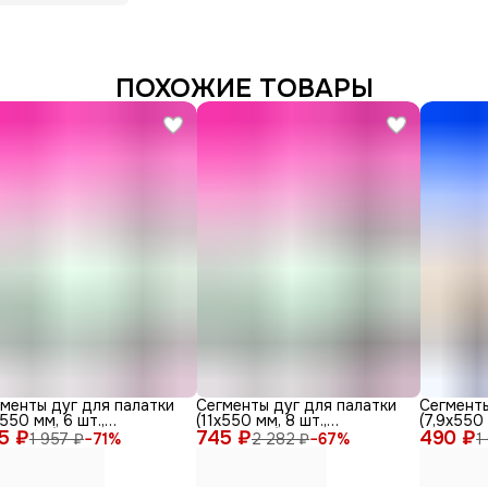
ПОХОЖИЕ ТОВАРЫ
менты дуг для палатки
Сегменты дуг для палатки
Сегменты
х550 мм, 6 шт.,
(11х550 мм, 8 шт.,
(7,9х550 
5 ₽
ерглас)
745 ₽
фиберглас)
490 ₽
фибергла
1 957 ₽
−
71
%
2 282 ₽
−
67
%
1
шнур (5 