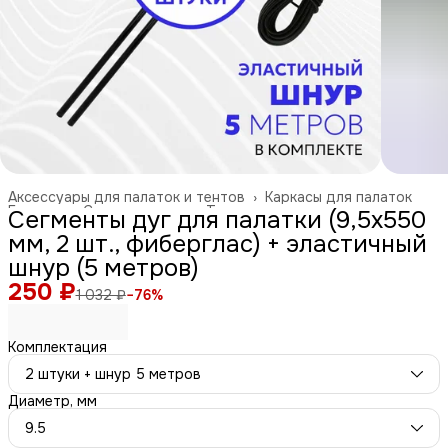
Аксессуары для палаток и тентов
›
Каркасы для палаток
Главная
›
Спорт и отдых
›
Туризм и отдых на природе
›
Сегменты дуг для палатки (9,5х550
мм, 2 шт., фиберглас) + эластичный
шнур (5 метров)
250 ₽
1 032 ₽
−
76
%
Комплектация
2 штуки + шнур 5 метров
Диаметр, мм
9.5