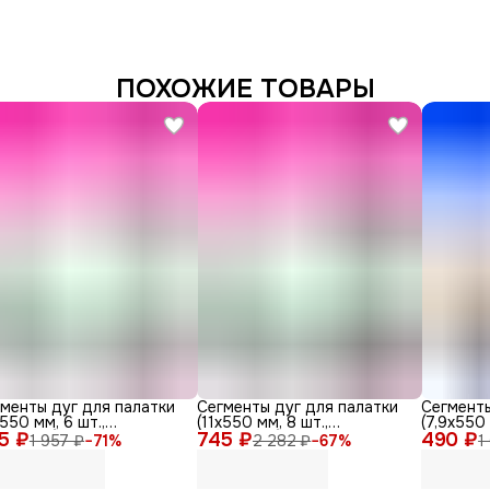
ПОХОЖИЕ ТОВАРЫ
менты дуг для палатки
Сегменты дуг для палатки
Сегменты
х550 мм, 6 шт.,
(11х550 мм, 8 шт.,
(7,9х550 
5 ₽
ерглас)
745 ₽
фиберглас)
490 ₽
фибергла
1 957 ₽
−
71
%
2 282 ₽
−
67
%
1
шнур (5 