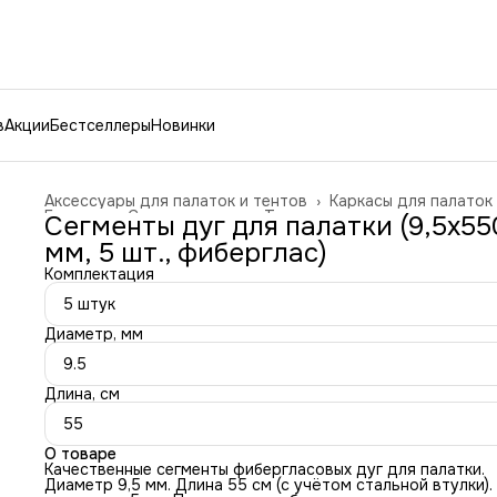
в
Акции
Бестселлеры
Новинки
Аксессуары для палаток и тентов
›
Каркасы для палаток
Главная
›
Спорт и отдых
›
Туризм и отдых на природе
›
Сегменты дуг для палатки (9,5х55
мм, 5 шт., фиберглас)
Комплектация
5 штук
Диаметр, мм
9.5
Длина, см
55
О товаре
Качественные сегменты фибергласовых дуг для палатки.
Диаметр 9,5 мм. Длина 55 см (с учётом стальной втулки).