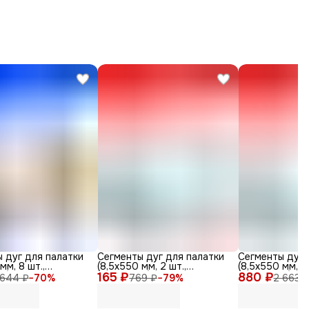
 дуг для палатки
Сегменты дуг для палатки
Сегменты дуг 
мм, 8 шт.,
(8,5х550 мм, 2 шт.,
(8,5х550 мм, 15
с) + эластичный
165 ₽
фиберглас)
880 ₽
фиберглас)
 644 ₽
−
70
%
769 ₽
−
79
%
2 663 
метров)