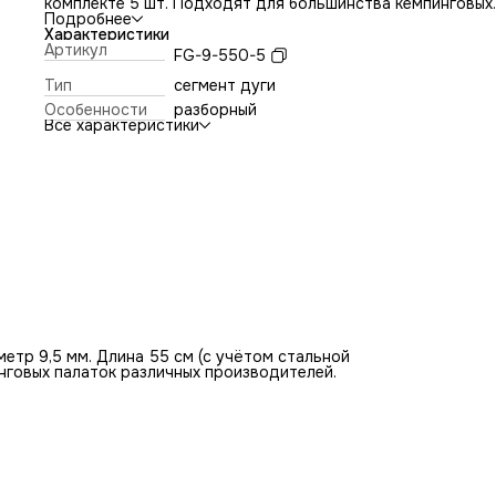
комплекте 5 шт. Подходят для большинства кемпинговых
палаток различных производителей.
Подробнее
Характеристики
Артикул
FG-9-550-5
Тип
сегмент дуги
Особенности
разборный
Все характеристики
етр 9,5 мм. Длина 55 см (с учётом стальной
инговых палаток различных производителей.