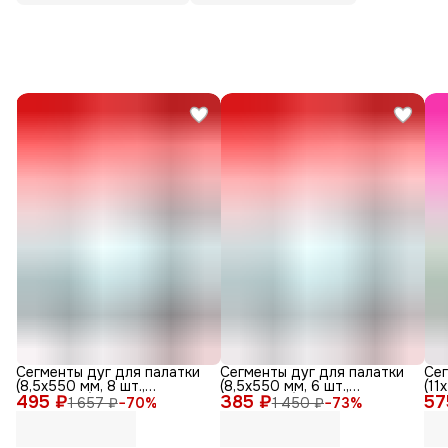
Сегменты дуг для палатки
Сегменты дуг для палатки
Сег
(8,5х550 мм, 8 шт.,
(8,5х550 мм, 6 шт.,
(11
495 ₽
фиберглас)
385 ₽
фиберглас)
57
фиб
1 657 ₽
−
70
%
1 450 ₽
−
73
%