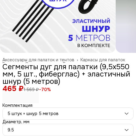
Аксессуары для палаток и тентов
›
Каркасы для палаток
Главная
›
Спорт и отдых
›
Туризм и отдых на природе
›
Сегменты дуг для палатки (9,5х550
мм, 5 шт., фиберглас) + эластичный
шнур (5 метров)
465 ₽
1 569 ₽
−
70
%
Комплектация
5 штук + шнур 5 метров
Диаметр, мм
9.5