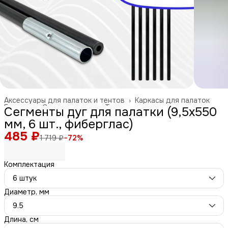
Аксессуары для палаток и тентов
›
Каркасы для палаток
Главная
›
Спорт и отдых
›
Туризм и отдых на природе
›
Сегменты дуг для палатки (9,5х550
мм, 6 шт., фиберглас)
485 ₽
1 719 ₽
−
72
%
Комплектация
6 штук
Диаметр, мм
9.5
Длина, см