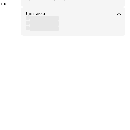
рех
Доставка
 и