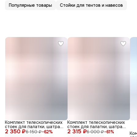
Популярные товары
Стойки для тентов и навесов
Комплект телескопических
Комплект телескопических
стоек для палатки, шатра
стоек для палатки, шатра
2 350 ₽
или тента (алюминий,
2 315 ₽
или тента (алюминий,
6 150 ₽
−
62
%
6 000 ₽
−
61
%
Ком
высота 2.5 м, 2 шт.)
высота 2.3 м, 2 шт.)