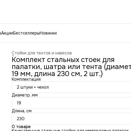
в
Акции
Бестселлеры
Новинки
Стойки для тентов и навесов
Аксессуары для палаток и тентов
›
Комплект стальных стоек для
Главная
›
Спорт и отдых
›
Туризм и отдых на природе
›
палатки, шатра или тента (диаме
19 мм, длина 230 см, 2 шт.)
Комплектация
2 штуки + чехол
Диаметр, мм
19
Длина, см
230
О товаре
Качественные стальные стойки для кемпинговых палаток,