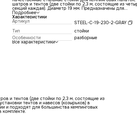
шатров и тентов (две стойки по 2,3 м, состоящие из четы
секций каждая). Диаметр 19 мм. Предназначены для
установки тентов и навесов (козырьков) в кемпинговых
Подробнее
палатках и шатрах. Универсальны в использовании и
Характеристики
подходят для большинства кемпинговых палаток, шатров
Артикул
STEEL-C-19-230-2-GRAY
тентов различных производителей. Чехол в комплекте.
Тип
стойки
Особенности
разборные
Все характеристики
ов и тентов (две стойки по 2,3 м, состоящие из
установки тентов и навесов (козырьков) в
нии и подходят для большинства кемпинговых
в комплекте.